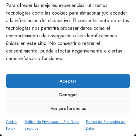
Seguimos a tu disposición
Para ofrecer las mejores experiencias, utilizamos
tecnologías como las cookies para almacenar y/o acceder
a la información del dispositivo. El consentimiento de estas
info@productosmanchegos.es
tecnologías nos permitirá procesar datos como el
645 968 551
comportamiento de navegación o las identificaciones
Casasimarro · Cuenca
únicas en este sitio. No consentir o retirar el
consentimiento, puede afectar negativamente a ciertas
características y funciones.
Aceptar
Denegar
Ver preferencias
Cookie
Política de Privacidad – Sus Datos
Política de Protección de
Policy
Seguros
Datos