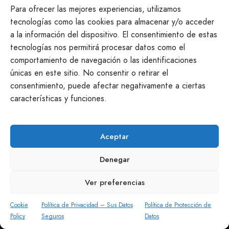
Seguimos a tu disposición
Para ofrecer las mejores experiencias, utilizamos
tecnologías como las cookies para almacenar y/o acceder
a la información del dispositivo. El consentimiento de estas
info@productosmanchegos.es
tecnologías nos permitirá procesar datos como el
645 968 551
comportamiento de navegación o las identificaciones
Casasimarro · Cuenca
únicas en este sitio. No consentir o retirar el
consentimiento, puede afectar negativamente a ciertas
características y funciones.
Aceptar
Denegar
Ver preferencias
Cookie
Política de Privacidad – Sus Datos
Política de Protección de
Policy
Seguros
Datos