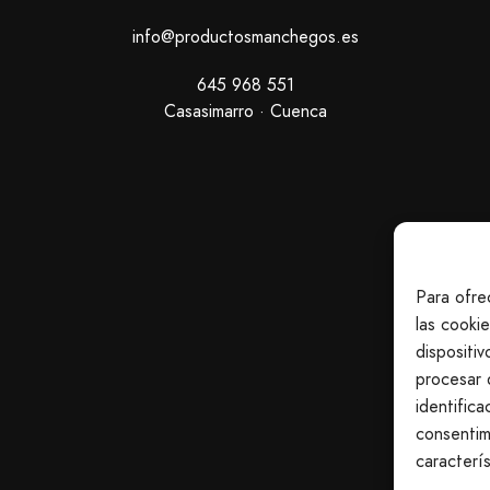
info@productosmanchegos.es
645 968 551
Casasimarro · Cuenca
Para ofre
las cooki
dispositi
procesar 
identifica
consentim
caracterís