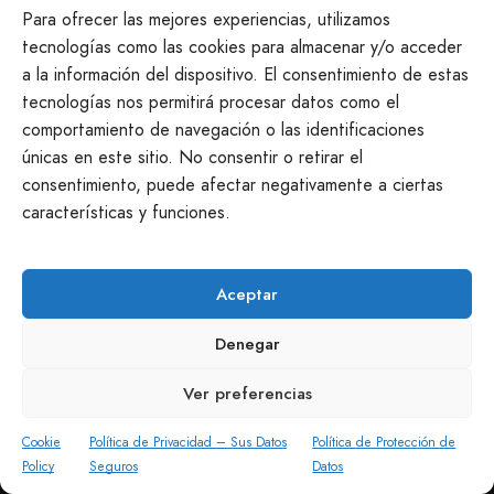
Seguimos a tu disposición
Para ofrecer las mejores experiencias, utilizamos
tecnologías como las cookies para almacenar y/o acceder
a la información del dispositivo. El consentimiento de estas
info@productosmanchegos.es
tecnologías nos permitirá procesar datos como el
645 968 551
comportamiento de navegación o las identificaciones
Casasimarro · Cuenca
únicas en este sitio. No consentir o retirar el
consentimiento, puede afectar negativamente a ciertas
características y funciones.
Aceptar
Denegar
Ver preferencias
Cookie
Política de Privacidad – Sus Datos
Política de Protección de
Policy
Seguros
Datos