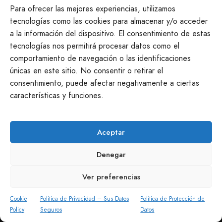
Seguimos a tu disposición
Para ofrecer las mejores experiencias, utilizamos
tecnologías como las cookies para almacenar y/o acceder
a la información del dispositivo. El consentimiento de estas
info@productosmanchegos.es
tecnologías nos permitirá procesar datos como el
645 968 551
comportamiento de navegación o las identificaciones
Casasimarro · Cuenca
únicas en este sitio. No consentir o retirar el
consentimiento, puede afectar negativamente a ciertas
características y funciones.
Aceptar
Denegar
Ver preferencias
Cookie
Política de Privacidad – Sus Datos
Política de Protección de
Policy
Seguros
Datos