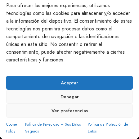
Seguimos a tu disposición
Para ofrecer las mejores experiencias, utilizamos
tecnologías como las cookies para almacenar y/o acceder
a la información del dispositivo. El consentimiento de estas
info@productosmanchegos.es
tecnologías nos permitirá procesar datos como el
645 968 551
comportamiento de navegación o las identificaciones
Casasimarro · Cuenca
únicas en este sitio. No consentir o retirar el
consentimiento, puede afectar negativamente a ciertas
características y funciones.
Aceptar
Denegar
Ver preferencias
Cookie
Política de Privacidad – Sus Datos
Política de Protección de
Policy
Seguros
Datos